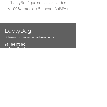
"LactyBag" que son esterilizadas
y 100% libres de Biphenol-A (BPA).
LactyBag
Bolsas para almacenar leche materna
+51 998173992
pedidos@lactybag.com
Lima, Perú
Haz tu pedido
© Copyright 2024 LactyBag SAC
20392591843
.
Todos los derechos reservados.