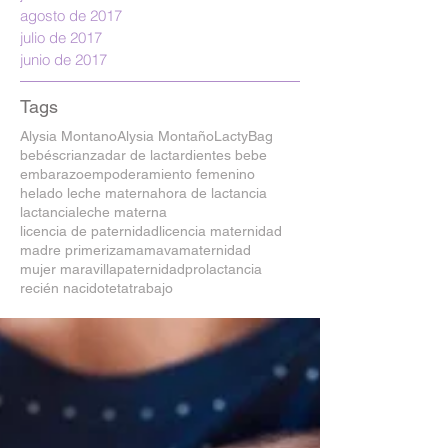
agosto de 2017
julio de 2017
junio de 2017
Tags
Alysia Montano
Alysia Montaño
LactyBag
bebés
crianza
dar de lactar
dientes bebe
embarazo
empoderamiento femenino
helado leche materna
hora de lactancia
lactancia
leche materna
licencia de paternidad
licencia maternidad
madre primeriza
mamava
maternidad
mujer maravilla
paternidad
prolactancia
recién nacido
teta
trabajo