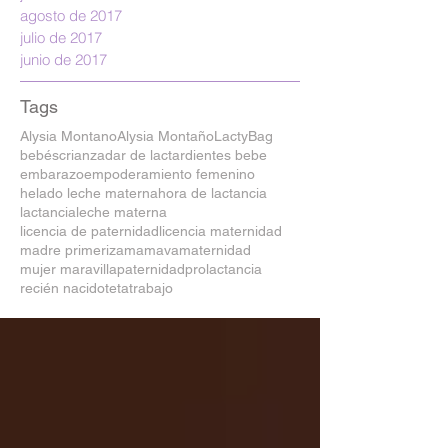
agosto de 2017
julio de 2017
junio de 2017
Tags
Alysia Montano
Alysia Montaño
LactyBag
bebés
crianza
dar de lactar
dientes bebe
embarazo
empoderamiento femenino
helado leche materna
hora de lactancia
lactancia
leche materna
licencia de paternidad
licencia maternidad
madre primeriza
mamava
maternidad
mujer maravilla
paternidad
prolactancia
recién nacido
teta
trabajo