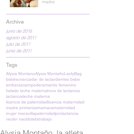
madre
Archive
junio de 2018
agosto de 2017
julio de 2017
junio de 2017
Tags
Alysia Montano
Alysia Montaño
LactyBag
bebés
crianza
dar de lactar
dientes bebe
embarazo
empoderamiento femenino
helado leche materna
hora de lactancia
lactancia
leche materna
licencia de paternidad
licencia maternidad
madre primeriza
mamava
maternidad
mujer maravilla
paternidad
prolactancia
recién nacido
teta
trabajo
Alysia Montaño, la atleta