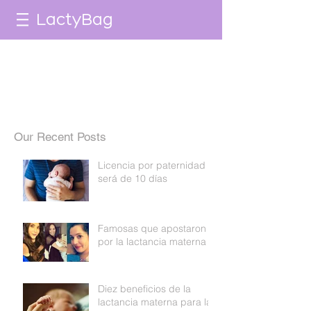
LactyBag
Our Recent Posts
Licencia por paternidad
será de 10 días
Famosas que apostaron
por la lactancia materna
Diez beneficios de la
lactancia materna para la